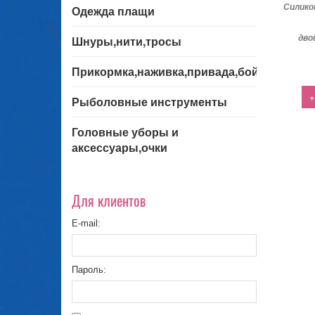
Силико
Одежда плащи
дво
Шнуры,нити,тросы
Прикормка,наживка,привада,бойла
+
Рыболовные инструменты
Головные уборы и
аксессуары,очки
Для клиентов
E-mail:
Пароль: