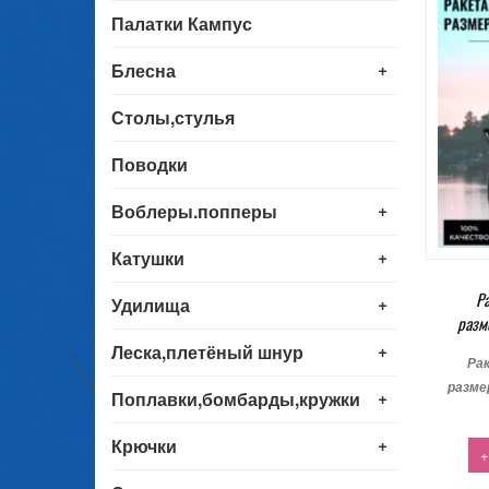
Палатки Кампус
+
Блесна
Столы,стулья
Поводки
+
Воблеры.попперы
+
Катушки
Р
+
Удилища
разм
+
Леска,плетёный шнур
Ра
разме
+
Поплавки,бомбарды,кружки
+
Крючки
+