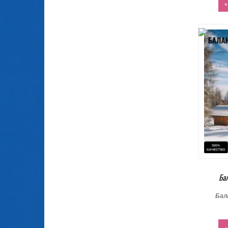
+
Ба
Бал
+