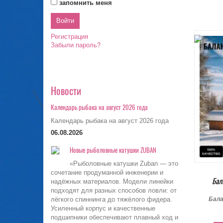
запомнить меня
Регистрация
Забыли пароль?
Новости
Календарь рыбака на август 2026 года
Календарь рыбака на август 2026 года
06.08.2026
Новые рыболовные катушки ZUBAN
«Рыболовные катушки Zuban — это
сочетание продуманной инженерии и
Бал
надёжных материалов. Модели линейки
подходят для разных способов ловли: от
Бала
лёгкого спиннинга до тяжёлого фидера.
Усиленный корпус и качественные
подшипники обеспечивают плавный ход и