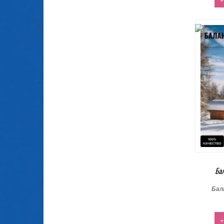
Ба
Бал
+