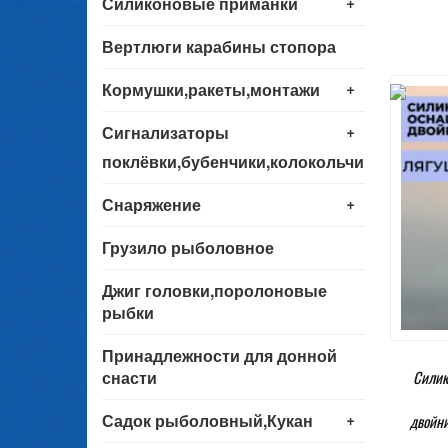
+
Силиконовые приманки
Вертлюги карабины стопора
+
Кормушки,ракеты,монтажи
+
Сигнализаторы
поклёвки,бубенчики,колокольчики
+
Снаряжение
Грузило рыболовное
Джиг головки,поролоновые
рыбки
Принадлежности для донной
снасти
Силик
+
Садок рыболовный,Кукан
двойни