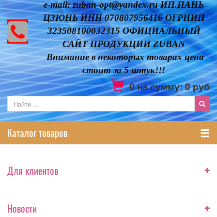
e-mail: zuban-opt@yandex.ru ИП.ПАНЬ
ЦЗЮНЬ ИНН 070807956416 ОГРНИП
323508100032315 ОФИЦИАЛЬНЫЙ
САЙТ ПРОДУКЦИИ ZUBAN
Внимание в некоторых товарах цена
стоит за 5 штук!!!
0
на сумму:
0
руб
Каталог товаров
+
Для клиентов
+
Новости