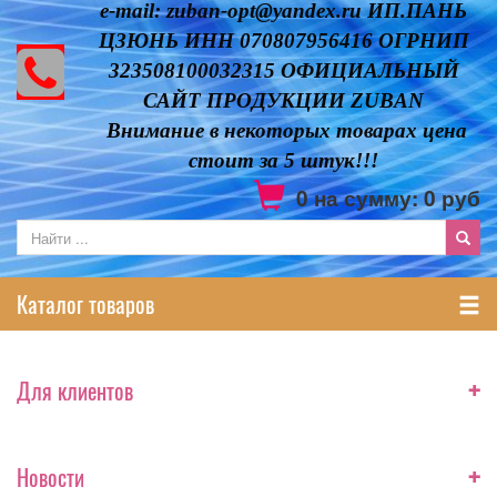
e-mail: zuban-opt@yandex.ru ИП.ПАНЬ
ЦЗЮНЬ ИНН 070807956416 ОГРНИП
323508100032315 ОФИЦИАЛЬНЫЙ
САЙТ ПРОДУКЦИИ ZUBAN
Внимание в некоторых товарах цена
стоит за 5 штук!!!
0
на сумму:
0
руб
Каталог товаров
+
Для клиентов
+
Новости