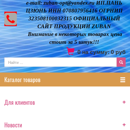
e-mail: zuban-opt@yandex.ru ИП.ПАНЬ
ЦЗЮНЬ ИНН 070807956416 ОГРНИП
323508100032315 ОФИЦИАЛЬНЫЙ
САЙТ ПРОДУКЦИИ ZUBAN
Внимание в некоторых товарах цена
стоит за 5 штук!!!
0
на сумму:
0
руб
Каталог товаров
+
Для клиентов
+
Новости