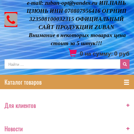
e-mail: zuban-opt@yandex.ru ИП.ПАНЬ
ЦЗЮНЬ ИНН 070807956416 ОГРНИП
323508100032315 ОФИЦИАЛЬНЫЙ
САЙТ ПРОДУКЦИИ ZUBAN
Внимание в некоторых товарах цена
стоит за 5 штук!!!
0
на сумму:
0
руб
Каталог товаров
+
Для клиентов
+
Новости