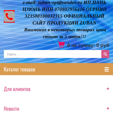
e-mail: zuban-opt@yandex.ru ИП.ПАНЬ
ЦЗЮНЬ ИНН 070807956416 ОГРНИП
323508100032315 ОФИЦИАЛЬНЫЙ
САЙТ ПРОДУКЦИИ ZUBAN
Внимание в некоторых товарах цена
стоит за 5 штук!!!
0
на сумму:
0
руб
Каталог товаров
+
Для клиентов
+
Новости