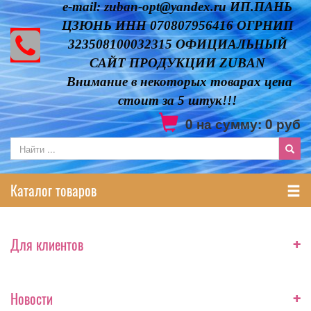
e-mail: zuban-opt@yandex.ru ИП.ПАНЬ
ЦЗЮНЬ ИНН 070807956416 ОГРНИП
323508100032315 ОФИЦИАЛЬНЫЙ
САЙТ ПРОДУКЦИИ ZUBAN
Внимание в некоторых товарах цена
стоит за 5 штук!!!
0
на сумму:
0
руб
Каталог товаров
+
Для клиентов
+
Новости