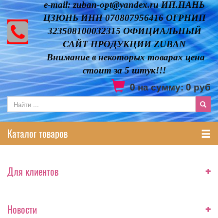
e-mail: zuban-opt@yandex.ru ИП.ПАНЬ
ЦЗЮНЬ ИНН 070807956416 ОГРНИП
323508100032315 ОФИЦИАЛЬНЫЙ
САЙТ ПРОДУКЦИИ ZUBAN
Внимание в некоторых товарах цена
стоит за 5 штук!!!
0
на сумму:
0
руб
Каталог товаров
+
Для клиентов
+
Новости