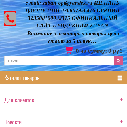
e-mail: zuban-opt@yandex.ru ИП.ПАНЬ
ЦЗЮНЬ ИНН 070807956416 ОГРНИП
323508100032315 ОФИЦИАЛЬНЫЙ
САЙТ ПРОДУКЦИИ ZUBAN
Внимание в некоторых товарах цена
стоит за 5 штук!!!
0
на сумму:
0
руб
Каталог товаров
+
Для клиентов
+
Новости