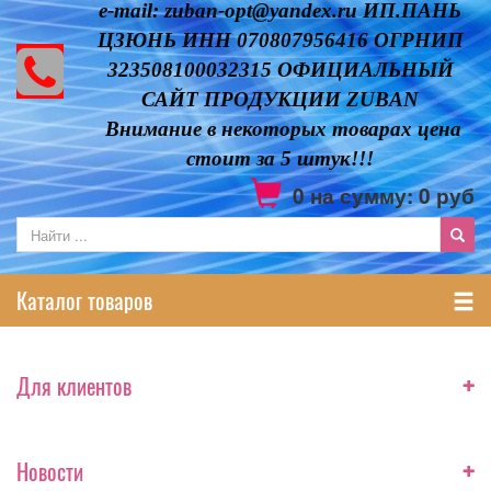
e-mail: zuban-opt@yandex.ru ИП.ПАНЬ
ЦЗЮНЬ ИНН 070807956416 ОГРНИП
323508100032315 ОФИЦИАЛЬНЫЙ
САЙТ ПРОДУКЦИИ ZUBAN
Внимание в некоторых товарах цена
стоит за 5 штук!!!
0
на сумму:
0
руб
Каталог товаров
+
Для клиентов
+
Новости