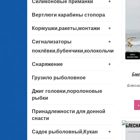
+
Силиконовые приманки
Вертлюги карабины стопора
+
Кормушки,ракеты,монтажи
+
Сигнализаторы
поклёвки,бубенчики,колокольчики
+
Снаряжение
Блес
Грузило рыболовное
Блесн
Джиг головки,поролоновые
рыбки
+
Принадлежности для донной
снасти
+
Садок рыболовный,Кукан