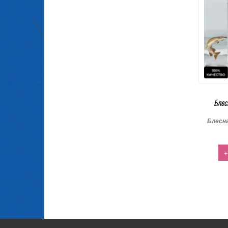
Блес
Блесн
+