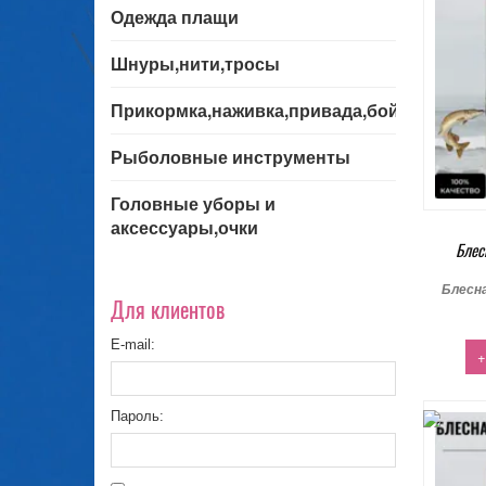
Одежда плащи
Шнуры,нити,тросы
Прикормка,наживка,привада,бойла
Рыболовные инструменты
Головные уборы и
аксессуары,очки
Блес
Блесн
Для клиентов
E-mail:
+
Пароль: