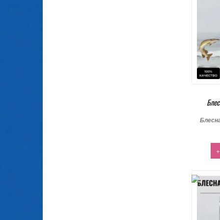
Блес
Блесн
+