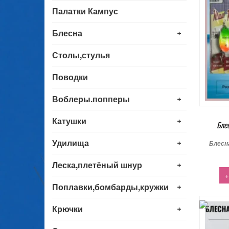
Палатки Кампус
+
Блесна
Столы,стулья
Поводки
+
Воблеры.попперы
+
Катушки
Бле
+
Удилища
Блесн
+
Леска,плетёный шнур
+
+
Поплавки,бомбарды,кружки
+
Крючки