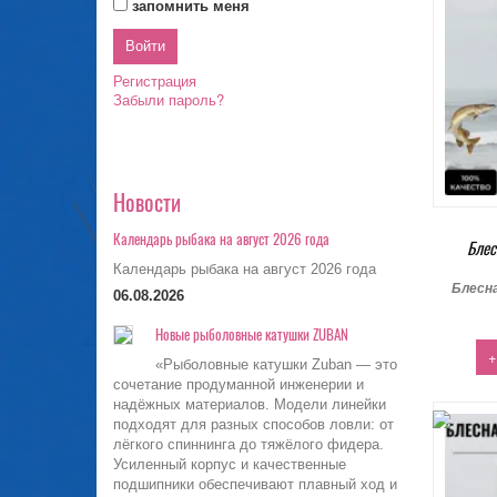
запомнить меня
Регистрация
Забыли пароль?
Новости
Календарь рыбака на август 2026 года
Блес
Календарь рыбака на август 2026 года
Блесн
06.08.2026
Новые рыболовные катушки ZUBAN
+
«Рыболовные катушки Zuban — это
сочетание продуманной инженерии и
надёжных материалов. Модели линейки
подходят для разных способов ловли: от
лёгкого спиннинга до тяжёлого фидера.
Усиленный корпус и качественные
подшипники обеспечивают плавный ход и