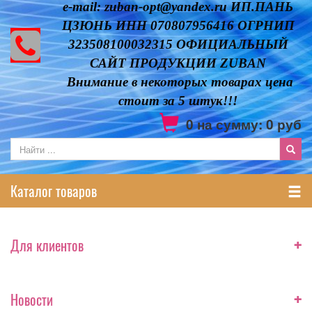
e-mail: zuban-opt@yandex.ru ИП.ПАНЬ
ЦЗЮНЬ ИНН 070807956416 ОГРНИП
323508100032315 ОФИЦИАЛЬНЫЙ
САЙТ ПРОДУКЦИИ ZUBAN
Внимание в некоторых товарах цена
стоит за 5 штук!!!
0
на сумму:
0
руб
Каталог товаров
+
Для клиентов
+
Новости