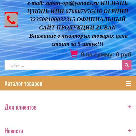
e-mail: zuban-opt@yandex.ru ИП.ПАНЬ
ЦЗЮНЬ ИНН 070807956416 ОГРНИП
323508100032315 ОФИЦИАЛЬНЫЙ
САЙТ ПРОДУКЦИИ ZUBAN
Внимание в некоторых товарах цена
стоит за 5 штук!!!
0
на сумму:
0
руб
Каталог товаров
+
Для клиентов
+
Новости