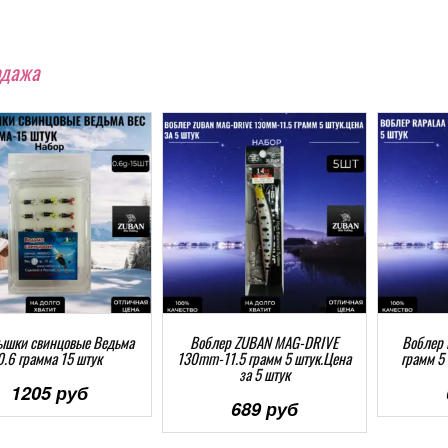
одажа
шки свинцовые Ведьма
Воблер ZUBAN MAG-DRIVE
Воблер
0.6 грамма 15 штук
130mm-11.5 грамм 5 штук.Цена
грамм 5 
за 5 штук
1205 руб
689 руб