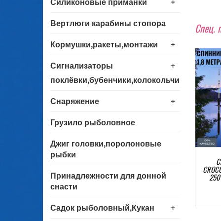
+
Силиконовые приманки
Вертлюги карабины стопора
Спец. 
+
Кормушки,ракеты,монтажи
+
Сигнализаторы
поклёвки,бубенчики,колокольчики
+
Снаряжение
Грузило рыболовное
Джиг головки,поролоновые
рыбки
Спиннинг штекерный
Туристическая палатка Lanyu
С
CODILE 2,4 метра тест 100-
1705,4 местная, четырехместная
CROCOD
Принадлежности для донной
50 грамм.Цена за 5 штук.
палатка, кемпинговая, тент для
250 
рыбалки, шатер для похода
снасти
2124 руб
3674 руб
+
Садок рыболовный,Кукан