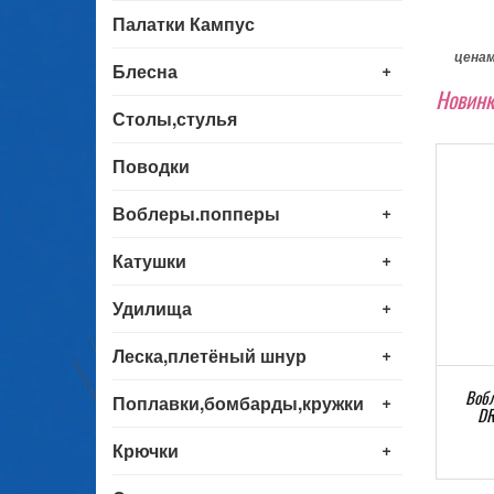
Палатки Кампус
ценам
+
Блесна
Новинк
Столы,стулья
Поводки
+
Воблеры.попперы
+
Катушки
+
Удилища
+
Леска,плетёный шнур
облер ZUBAN ORBIT MAG-
Воблер ZUBAN ORBIT MAG-
Вобл
+
Поплавки,бомбарды,кружки
DRIVE 62mm-8,5 грамм
DRIVE 62mm-8,5 грамм
DR
+
Крючки
130 руб
130 руб