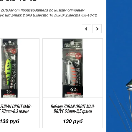
 ZUBAN от производителя по низким оптовым
ус №1,этаж 2 ряд Б,место 10 линия 2,места 0.8-10-12
 ZUBAN ORBIT MAG-
Воблер ZUBAN ORBIT MAG-
Воблер ZU
 70mm-8,3 грамм
DRIVE 62mm-8,5 грамм
DRIVE 62
130 руб
130 руб
13