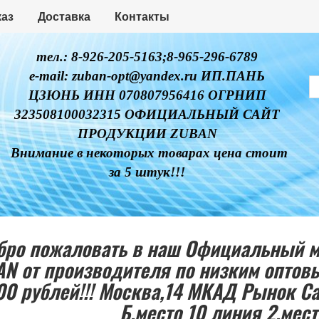
каз
Доставка
Контакты
тел.: 8-926-205-5163;8-965-296-6789
e-mail: zuban-opt@yandex.ru ИП.ПАНЬ
ЦЗЮНЬ ИНН 070807956416 ОГРНИП
323508100032315 ОФИЦИАЛЬНЫЙ САЙТ
ПРОДУКЦИИ ZUBAN
Внимание в некоторых товарах цена стоит
за 5 штук!!!
бро пожаловать в наш Официальный м
AN от производителя по низким опто
00 рублей!!! Москва,14 МКАД Рынок С
Б,место 10 линия 2,мест