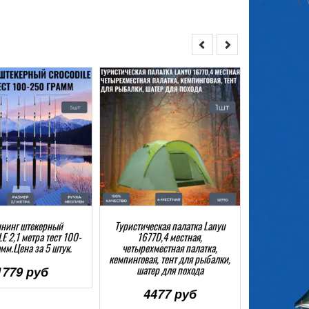
нинг штекерный
Туристическая палатка Lanyu
Безынерцион
 2,1 метра тест 100-
1677D,4 местная,
3BB.Цен
мм.Цена за 5 штук.
четырехместная палатка,
кемпинговая, тент для рыбалки,
63
шатер для похода
1779 руб
4477 руб