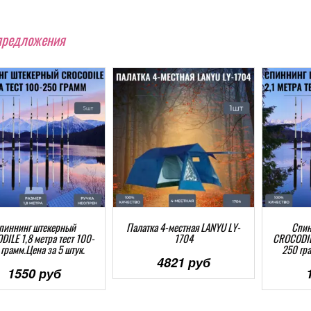
предложения
пиннинг штекерный
Палатка 4-местная LANYU LY-
Спин
ILE 1,8 метра тест 100-
1704
CROCODILE
грамм.Цена за 5 штук.
250 гра
4821 руб
1550 руб