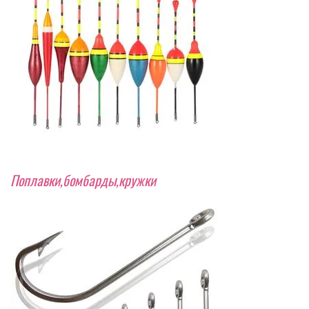
Поплавки,бомбарды,кружки