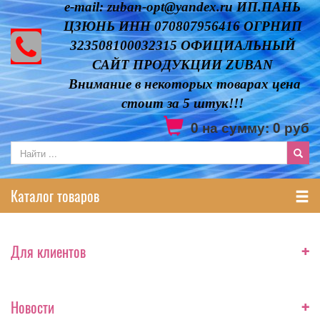
e-mail: zuban-opt@yandex.ru ИП.ПАНЬ
ЦЗЮНЬ ИНН 070807956416 ОГРНИП
323508100032315 ОФИЦИАЛЬНЫЙ
САЙТ ПРОДУКЦИИ ZUBAN
Внимание в некоторых товарах цена
стоит за 5 штук!!!
0
на сумму:
0
руб
Каталог товаров
+
Для клиентов
+
Новости