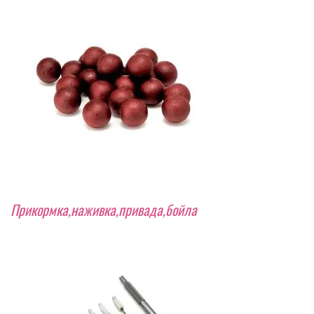
Прикормка,наживка,привада,бойла