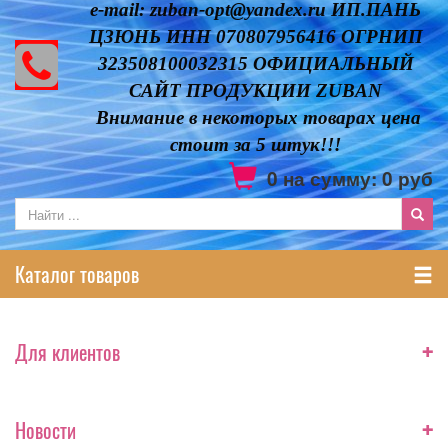
e-mail: zuban-opt@yandex.ru ИП.ПАНЬ
ЦЗЮНЬ ИНН 070807956416 ОГРНИП
323508100032315 ОФИЦИАЛЬНЫЙ
САЙТ ПРОДУКЦИИ ZUBAN
Внимание в некоторых товарах цена
стоит за 5 штук!!!
0
на сумму:
0
руб
Каталог товаров
+
Для клиентов
+
Новости