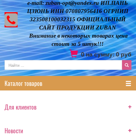
e-mail: zuban-opt@yandex.ru ИП.ПАНЬ
ЦЗЮНЬ ИНН 070807956416 ОГРНИП
323508100032315 ОФИЦИАЛЬНЫЙ
САЙТ ПРОДУКЦИИ ZUBAN
Внимание в некоторых товарах цена
стоит за 5 штук!!!
0
на сумму:
0
руб
Каталог товаров
+
Для клиентов
+
Новости