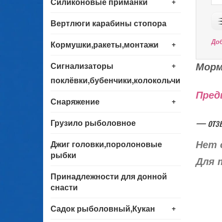
+
Силиконовые приманки
Вертлюги карабины стопора
+
До
Кормушки,ракеты,монтажи
+
Морм
Сигнализаторы
поклёвки,бубенчики,колокольчики
Пред
+
Снаряжение
— отз
Грузило рыболовное
Джиг головки,поролоновые
Нет 
рыбки
Для 
Принадлежности для донной
снасти
+
Садок рыболовный,Кукан