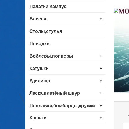
Палатки Кампус
+
Блесна
Столы,стулья
Поводки
+
Воблеры.попперы
+
Катушки
+
Удилища
+
Леска,плетёный шнур
+
Поплавки,бомбарды,кружки
+
Крючки