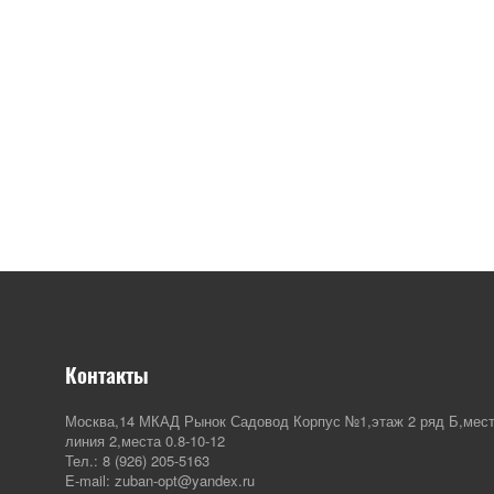
Контакты
Москва,14 МКАД Рынок Садовод Корпус №1,этаж 2 ряд Б,мест
линия 2,места 0.8-10-12
Тел.: 8 (926) 205-5163
E-mail: zuban-opt@yandex.ru