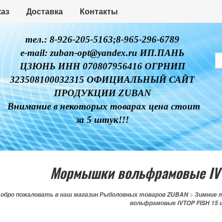
каз
Доставка
Контакты
тел.: 8-926-205-5163;8-965-296-6789
e-mail: zuban-opt@yandex.ru ИП.ПАНЬ
ЦЗЮНЬ ИНН 070807956416 ОГРНИП
323508100032315 ОФИЦИАЛЬНЫЙ САЙТ
ПРОДУКЦИИ ZUBAN
Внимание в некоторых товарах цена стоит
за 5 штук!!!
Мормышки вольфрамовые IVT
обро пожаловать в наш магазин Рыболовных товаров ZUBAN
>
Зимние 
вольфрамовые IVTOP FISH 15