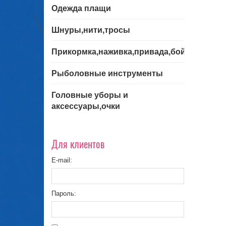
Одежда плащи
Шнуры,нити,тросы
Прикормка,наживка,привада,бойла
Рыболовные инструменты
Головные уборы и
аксессуары,очки
Для клиентов
E-mail:
Пароль: