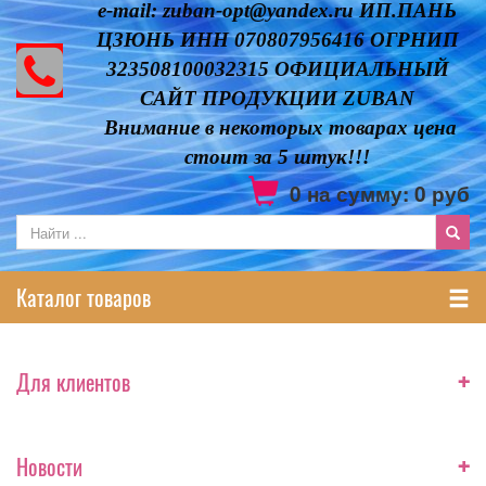
e-mail: zuban-opt@yandex.ru ИП.ПАНЬ
ЦЗЮНЬ ИНН 070807956416 ОГРНИП
323508100032315 ОФИЦИАЛЬНЫЙ
САЙТ ПРОДУКЦИИ ZUBAN
Внимание в некоторых товарах цена
стоит за 5 штук!!!
0
на сумму:
0
руб
Каталог товаров
+
Для клиентов
+
Новости