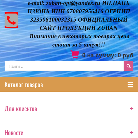
e-mail: zuban-opt@yandex.ru ИП.ПАНЬ
ЦЗЮНЬ ИНН 070807956416 ОГРНИП
323508100032315 ОФИЦИАЛЬНЫЙ
САЙТ ПРОДУКЦИИ ZUBAN
Внимание в некоторых товарах цена
стоит за 5 штук!!!
0
на сумму:
0
руб
Каталог товаров
+
Для клиентов
+
Новости