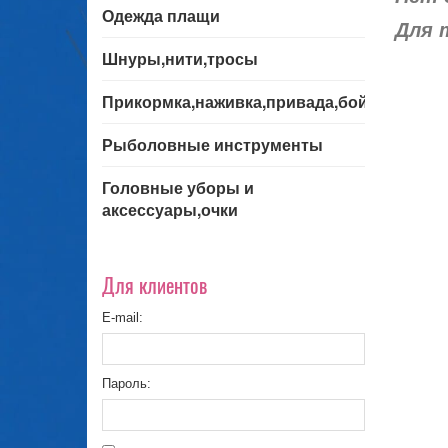
Одежда плащи
Для 
Шнуры,нити,тросы
Прикормка,наживка,привада,бойла
Рыболовные инструменты
Головные уборы и
аксессуары,очки
Для клиентов
E-mail:
Пароль: