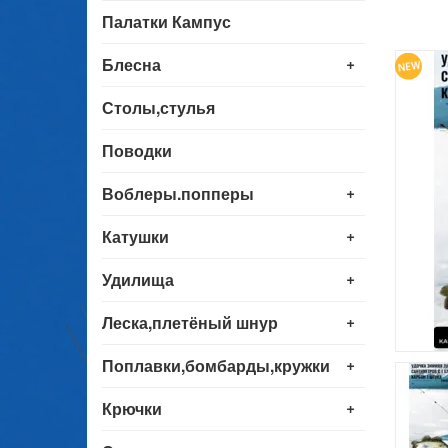
Палатки Кампус
+
Блесна
Столы,стулья
Поводки
+
Воблеры.попперы
+
Катушки
+
Удилища
+
Леска,плетёный шнур
+
Поплавки,бомбарды,кружки
+
Крючки