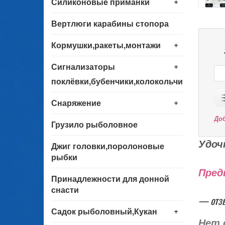
+
Силиконовые приманки
Вертлюги карабины стопора
+
Кормушки,ракеты,монтажи
+
Сигнализаторы
поклёвки,бубенчики,колокольчики
+
Снаряжение
До
Грузило рыболовное
Удоч
Джиг головки,поролоновые
рыбки
Пред
Принадлежности для донной
снасти
— отз
+
Садок рыболовный,Кукан
Нет 