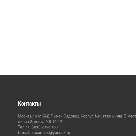
Контакты
Москва,14 МКАД Рынок Садовод Корпус №1,этаж 2 ряд Б,мест
линия 2,места 0.8-10-12
Тел.: 8 (926) 205-5163
E-mail: zuban-opt@yandex.ru