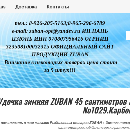
каз
Доставка
Контакты
тел.: 8-926-205-5163;8-965-296-6789
e-mail: zuban-opt@yandex.ru ИП.ПАНЬ
ЦЗЮНЬ ИНН 070807956416 ОГРНИП
323508100032315 ОФИЦИАЛЬНЫЙ САЙТ
ПРОДУКЦИИ ZUBAN
Внимание в некоторых товарах цена стоит
за 5 штук!!!
Удочка зимняя ZUBAN 45 сантиметров
№1029.Карбо
 пожаловать в наш магазин Рыболовных товаров ZUBAN
>
Зимние товар
сантиметров под балансиры и ратлины