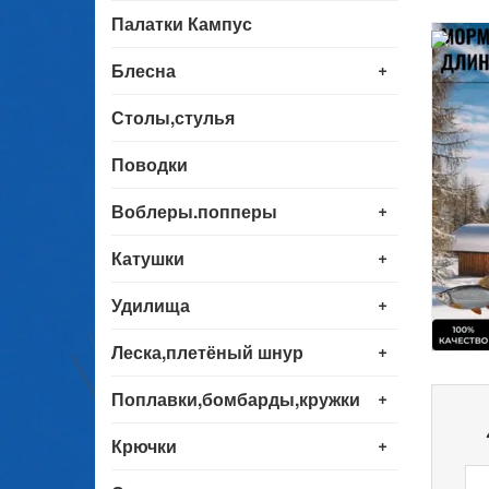
Палатки Кампус
+
Блесна
Столы,стулья
Поводки
+
Воблеры.попперы
+
Катушки
+
Удилища
+
Леска,плетёный шнур
+
Поплавки,бомбарды,кружки
+
Крючки