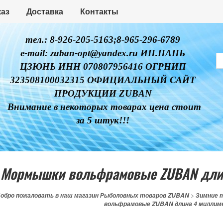
каз
Доставка
Контакты
тел.: 8-926-205-5163;8-965-296-6789
e-mail: zuban-opt@yandex.ru ИП.ПАНЬ
ЦЗЮНЬ ИНН 070807956416 ОГРНИП
323508100032315 ОФИЦИАЛЬНЫЙ САЙТ
ПРОДУКЦИИ ZUBAN
Внимание в некоторых товарах цена стоит
за 5 штук!!!
Мормышки вольфрамовые ZUBAN длин
обро пожаловать в наш магазин Рыболовных товаров ZUBAN
>
Зимние 
вольфрамовые ZUBAN длина 4 миллим