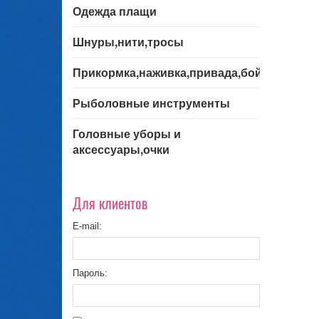
Одежда плащи
Шнуры,нити,тросы
Прикормка,наживка,привада,бойла
Рыболовные инструменты
Головные уборы и
аксессуары,очки
Для клиентов
E-mail:
Пароль: