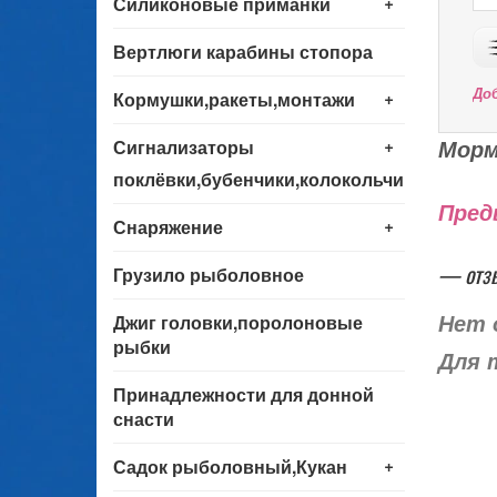
+
Силиконовые приманки
Вертлюги карабины стопора
+
До
Кормушки,ракеты,монтажи
+
Морм
Сигнализаторы
поклёвки,бубенчики,колокольчики
Пред
+
Снаряжение
— отз
Грузило рыболовное
Джиг головки,поролоновые
Нет 
рыбки
Для 
Принадлежности для донной
снасти
+
Садок рыболовный,Кукан