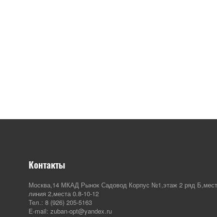
Контакты
Москва,14 МКАД Рынок Садовод Корпус №1,этаж 2 ряд Б,мест
линия 2,места 0.8-10-12
Тел.: 8 (926) 205-5163
E-mail: zuban-opt@yandex.ru