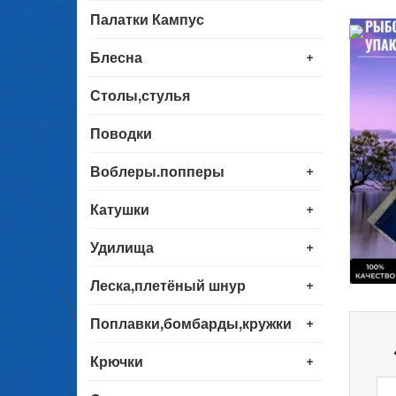
Палатки Кампус
+
Блесна
Столы,стулья
Поводки
+
Воблеры.попперы
+
Катушки
+
Удилища
+
Леска,плетёный шнур
+
Поплавки,бомбарды,кружки
+
Крючки