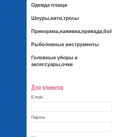
Одежда плащи
Шнуры,нити,тросы
Прикормка,наживка,привада,бойла
Рыболовные инструменты
Головные уборы и
аксессуары,очки
Для клиентов
E-mail:
Пароль: