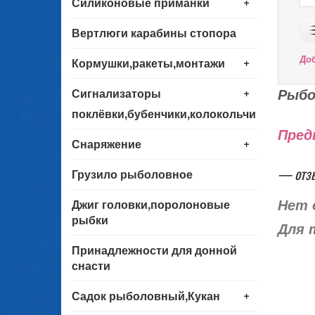
+
Силиконовые приманки
Вертлюги карабины стопора
+
До
Кормушки,ракеты,монтажи
+
Рыбо
Сигнализаторы
поклёвки,бубенчики,колокольчики
Пред
+
Снаряжение
— отз
Грузило рыболовное
Джиг головки,поролоновые
Нет 
рыбки
Для 
Принадлежности для донной
снасти
+
Садок рыболовный,Кукан