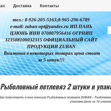
каз
Доставка
Контакты
тел.: 8-926-205-5163;8-965-296-6789
e-mail: zuban-opt@yandex.ru ИП.ПАНЬ
ЦЗЮНЬ ИНН 070807956416 ОГРНИП
323508100032315 ОФИЦИАЛЬНЫЙ САЙТ
ПРОДУКЦИИ ZUBAN
Внимание в некоторых товарах цена стоит
за 5 штук!!!
Рыболовный петлевяз 2 штуки в упако
бро пожаловать в наш магазин Рыболовных товаров ZUBAN
>
Рыболовн
упаковке.Цена за 10 упаков