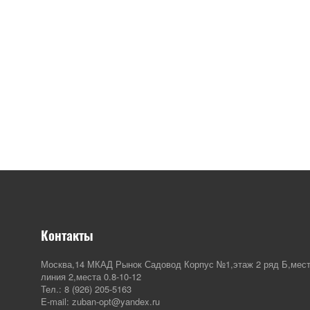
Контакты
Москва,14 МКАД Рынок Садовод Корпус №1,этаж 2 ряд Б,мест
линия 2,места 0.8-10-12
Тел.: 8 (926) 205-5163
E-mail: zuban-opt@yandex.ru