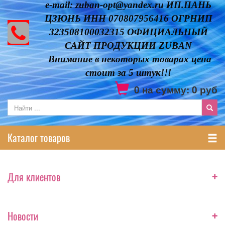
e-mail: zuban-opt@yandex.ru ИП.ПАНЬ
ЦЗЮНЬ ИНН 070807956416 ОГРНИП
323508100032315 ОФИЦИАЛЬНЫЙ
САЙТ ПРОДУКЦИИ ZUBAN
Внимание в некоторых товарах цена
стоит за 5 штук!!!
0
на сумму:
0
руб
Каталог товаров
+
Для клиентов
+
Новости