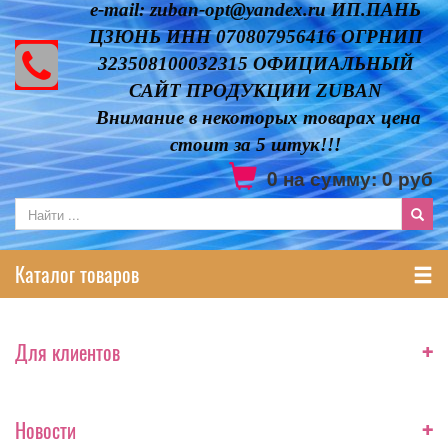
e-mail: zuban-opt@yandex.ru ИП.ПАНЬ
ЦЗЮНЬ ИНН 070807956416 ОГРНИП
323508100032315 ОФИЦИАЛЬНЫЙ
САЙТ ПРОДУКЦИИ ZUBAN
Внимание в некоторых товарах цена
стоит за 5 штук!!!
0
на сумму:
0
руб
Каталог товаров
+
Для клиентов
+
Новости