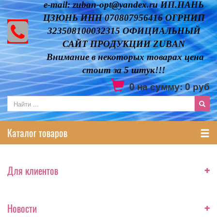
e-mail: zuban-opt@yandex.ru ИП.ПАНЬ
ЦЗЮНЬ ИНН 070807956416 ОГРНИП
323508100032315 ОФИЦИАЛЬНЫЙ
САЙТ ПРОДУКЦИИ ZUBAN
Внимание в некоторых товарах цена
стоит за 5 штук!!!
0
на сумму:
0
руб
Каталог товаров
+
Для клиентов
+
Новости