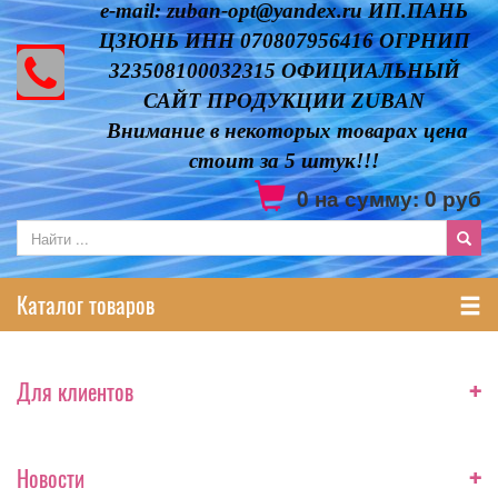
e-mail: zuban-opt@yandex.ru ИП.ПАНЬ
ЦЗЮНЬ ИНН 070807956416 ОГРНИП
323508100032315 ОФИЦИАЛЬНЫЙ
САЙТ ПРОДУКЦИИ ZUBAN
Внимание в некоторых товарах цена
стоит за 5 штук!!!
0
на сумму:
0
руб
Каталог товаров
+
Для клиентов
+
Новости