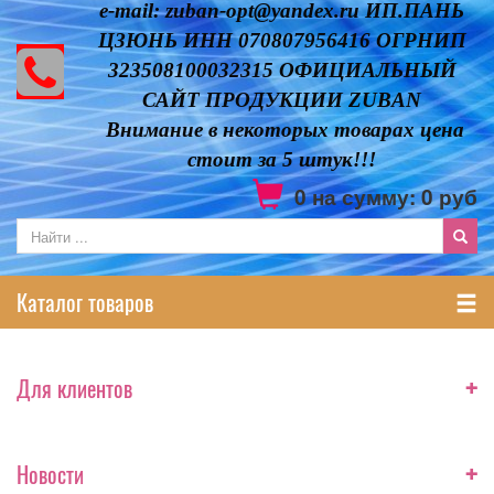
e-mail: zuban-opt@yandex.ru ИП.ПАНЬ
ЦЗЮНЬ ИНН 070807956416 ОГРНИП
323508100032315 ОФИЦИАЛЬНЫЙ
САЙТ ПРОДУКЦИИ ZUBAN
Внимание в некоторых товарах цена
стоит за 5 штук!!!
0
на сумму:
0
руб
Каталог товаров
+
Для клиентов
+
Новости