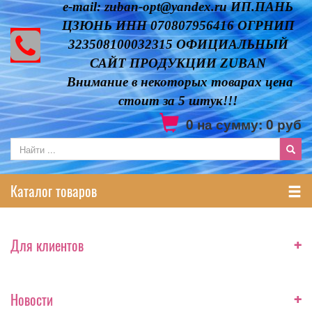
e-mail: zuban-opt@yandex.ru ИП.ПАНЬ
ЦЗЮНЬ ИНН 070807956416 ОГРНИП
323508100032315 ОФИЦИАЛЬНЫЙ
САЙТ ПРОДУКЦИИ ZUBAN
Внимание в некоторых товарах цена
стоит за 5 штук!!!
0
на сумму:
0
руб
Каталог товаров
+
Для клиентов
+
Новости