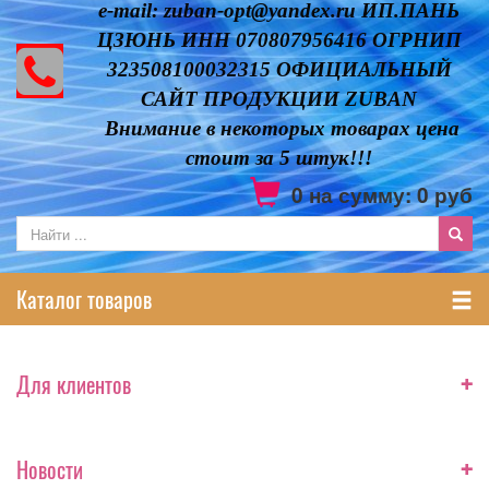
e-mail: zuban-opt@yandex.ru ИП.ПАНЬ
ЦЗЮНЬ ИНН 070807956416 ОГРНИП
323508100032315 ОФИЦИАЛЬНЫЙ
САЙТ ПРОДУКЦИИ ZUBAN
Внимание в некоторых товарах цена
стоит за 5 штук!!!
0
на сумму:
0
руб
Каталог товаров
+
Для клиентов
+
Новости