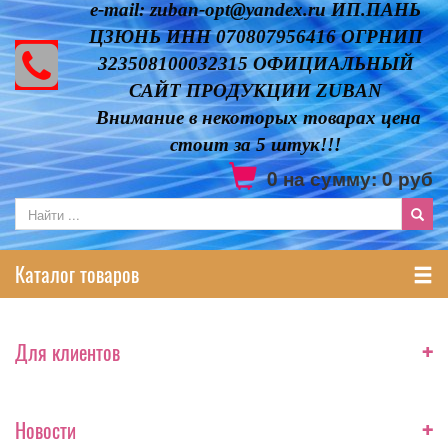
e-mail: zuban-opt@yandex.ru ИП.ПАНЬ
ЦЗЮНЬ ИНН 070807956416 ОГРНИП
323508100032315 ОФИЦИАЛЬНЫЙ
САЙТ ПРОДУКЦИИ ZUBAN
Внимание в некоторых товарах цена
стоит за 5 штук!!!
0
на сумму:
0
руб
Каталог товаров
+
Для клиентов
+
Новости