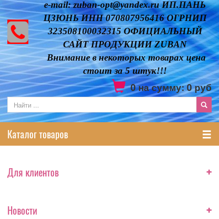
e-mail: zuban-opt@yandex.ru ИП.ПАНЬ
ЦЗЮНЬ ИНН 070807956416 ОГРНИП
323508100032315 ОФИЦИАЛЬНЫЙ
САЙТ ПРОДУКЦИИ ZUBAN
Внимание в некоторых товарах цена
стоит за 5 штук!!!
0
на сумму:
0
руб
Каталог товаров
+
Для клиентов
+
Новости