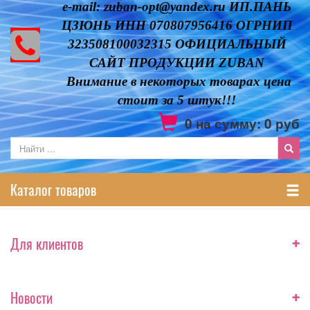
e-mail: zuban-opt@yandex.ru ИП.ПАНЬ
ЦЗЮНЬ ИНН 070807956416 ОГРНИП
323508100032315 ОФИЦИАЛЬНЫЙ
САЙТ ПРОДУКЦИИ ZUBAN
Внимание в некоторых товарах цена
стоит за 5 штук!!!
0
на сумму:
0
руб
Каталог товаров
+
Для клиентов
+
Новости