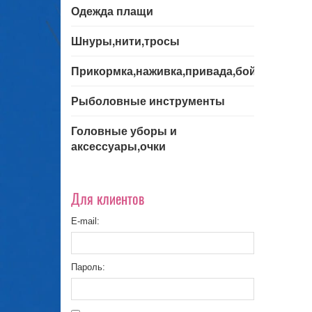
Одежда плащи
Шнуры,нити,тросы
Прикормка,наживка,привада,бойла
Рыболовные инструменты
Головные уборы и
аксессуары,очки
Для клиентов
E-mail:
Пароль: