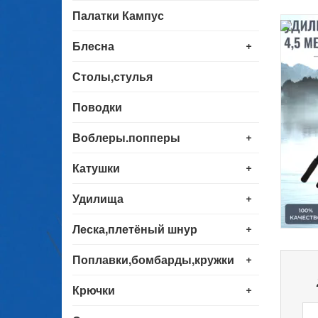
Палатки Кампус
+
Блесна
Столы,стулья
Поводки
+
Воблеры.попперы
+
Катушки
+
Удилища
+
Леска,плетёный шнур
+
Поплавки,бомбарды,кружки
+
Крючки