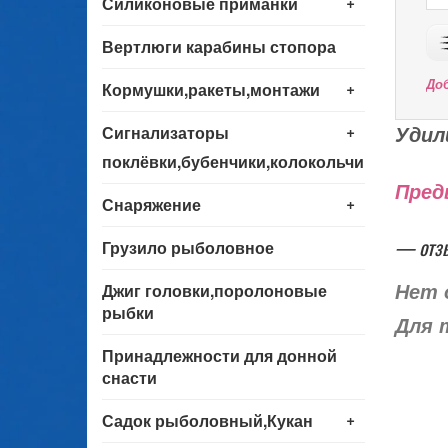
+
Силиконовые приманки
Вертлюги карабины стопора
+
До
Кормушки,ракеты,монтажи
+
Удил
Сигнализаторы
поклёвки,бубенчики,колокольчики
Пред
+
Снаряжение
— отз
Грузило рыболовное
Джиг головки,поролоновые
Нет 
рыбки
Для 
Принадлежности для донной
снасти
+
Садок рыболовный,Кукан