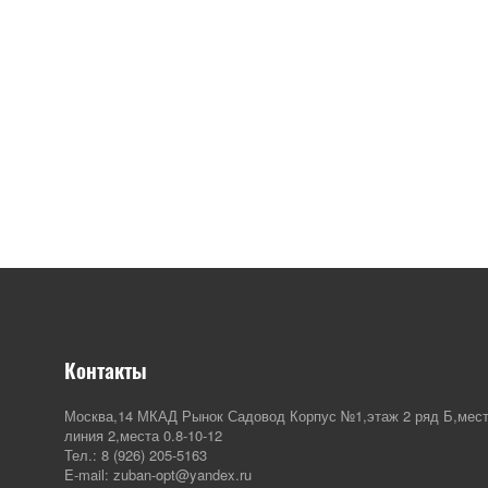
Контакты
Москва,14 МКАД Рынок Садовод Корпус №1,этаж 2 ряд Б,мест
линия 2,места 0.8-10-12
Тел.: 8 (926) 205-5163
E-mail: zuban-opt@yandex.ru