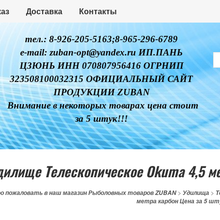
каз
Доставка
Контакты
тел.: 8-926-205-5163;8-965-296-6789
e-mail: zuban-opt@yandex.ru ИП.ПАНЬ
ЦЗЮНЬ ИНН 070807956416 ОГРНИП
323508100032315 ОФИЦИАЛЬНЫЙ САЙТ
ПРОДУКЦИИ ZUBAN
Внимание в некоторых товарах цена стоит
за 5 штук!!!
дилище Телескопическое Okuma 4,5 мет
о пожаловать в наш магазин Рыболовных товаров ZUBAN
>
Удилища
>
Т
метра карбон Цена за 5 шт