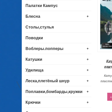
Палатки Кампус
+
Блесна
Столы,стулья
Поводки
+
Воблеры.попперы
+
Катушки
Кат
пласт
+
Удилища
Кату
+
Леска,плетёный шнур
пластм
+
Поплавки,бомбарды,кружки
+
+
Крючки