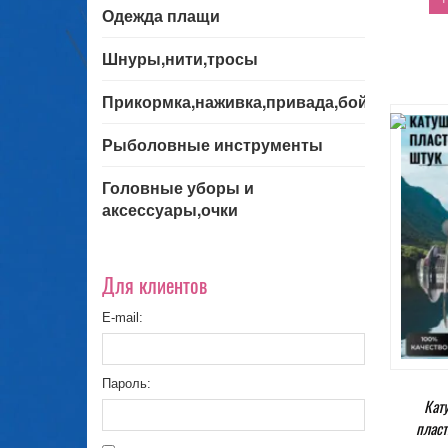
Одежда плащи
Шнуры,нити,тросы
Прикормка,наживка,привада,бойла
Рыболовные инструменты
Головные уборы и
аксессуары,очки
Для клиентов
E-mail:
Пароль:
Кат
пласт