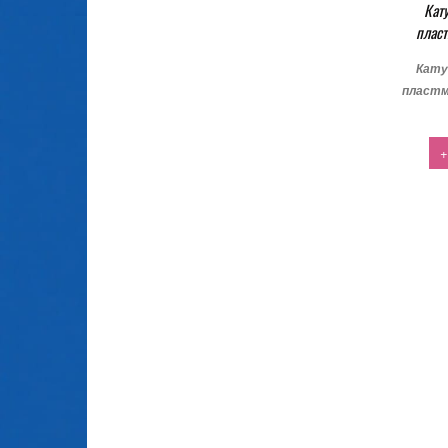
Кат
пласт
Кату
пластм
+