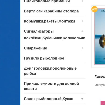
+
Силиконовые приманки
Вертлюги карабины стопора
+
Кормушки,ракеты,монтажи
+
Сигнализаторы
поклёвки,бубенчики,колокольчики
+
Снаряжение
Грузило рыболовное
Джиг головки,поролоновые
рыбки
Катушк
Принадлежности для донной
Катуш
снасти
+
Садок рыболовный,Кукан
+