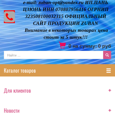
e-mail: zuban-opt@yandex.ru ИП.ПАНЬ
ЦЗЮНЬ ИНН 070807956416 ОГРНИП
323508100032315 ОФИЦИАЛЬНЫЙ
САЙТ ПРОДУКЦИИ ZUBAN
Внимание в некоторых товарах цена
стоит за 5 штук!!!
0
на сумму:
0
руб
Каталог товаров
+
Для клиентов
+
Новости