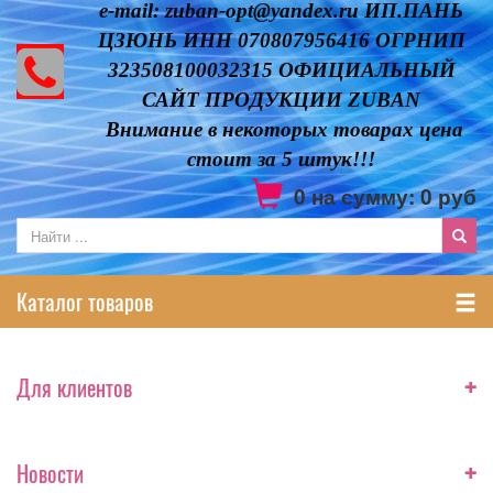
e-mail: zuban-opt@yandex.ru ИП.ПАНЬ
ЦЗЮНЬ ИНН 070807956416 ОГРНИП
323508100032315 ОФИЦИАЛЬНЫЙ
САЙТ ПРОДУКЦИИ ZUBAN
Внимание в некоторых товарах цена
стоит за 5 штук!!!
0
на сумму:
0
руб
Каталог товаров
+
Для клиентов
+
Новости