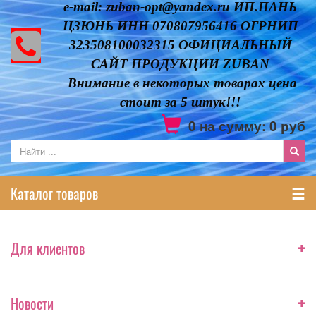
e-mail: zuban-opt@yandex.ru ИП.ПАНЬ
ЦЗЮНЬ ИНН 070807956416 ОГРНИП
323508100032315 ОФИЦИАЛЬНЫЙ
САЙТ ПРОДУКЦИИ ZUBAN
Внимание в некоторых товарах цена
стоит за 5 штук!!!
0
на сумму:
0
руб
Каталог товаров
+
Для клиентов
+
Новости