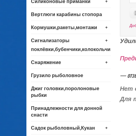
+
Силиконовые приманки
Вертлюги карабины стопора
+
До
Кормушки,ракеты,монтажи
+
Удил
Сигнализаторы
поклёвки,бубенчики,колокольчики
Пред
+
Снаряжение
— отз
Грузило рыболовное
Джиг головки,поролоновые
Нет 
рыбки
Для 
Принадлежности для донной
снасти
+
Садок рыболовный,Кукан