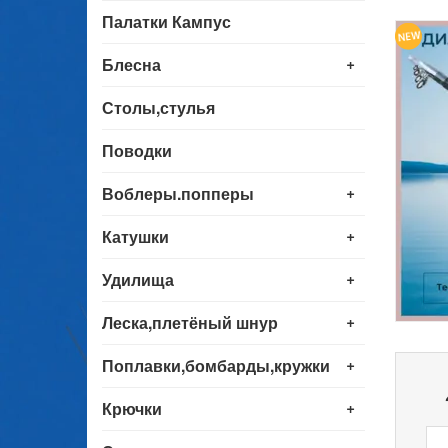
Палатки Кампус
+
Блесна
Столы,стулья
Поводки
+
Воблеры.попперы
+
Катушки
+
Удилища
+
Леска,плетёный шнур
+
Поплавки,бомбарды,кружки
+
Крючки