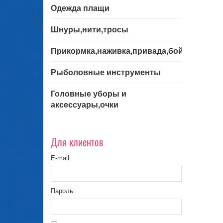
Одежда плащи
Шнуры,нити,тросы
Прикормка,наживка,привада,бойла
Рыболовные инструменты
Головные уборы и
аксессуары,очки
Для клиентов
E-mail:
Пароль: