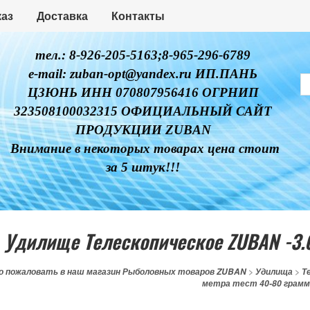
каз
Доставка
Контакты
тел.: 8-926-205-5163;8-965-296-6789
e-mail: zuban-opt@yandex.ru ИП.ПАНЬ
ЦЗЮНЬ ИНН 070807956416 ОГРНИП
323508100032315 ОФИЦИАЛЬНЫЙ САЙТ
ПРОДУКЦИИ ZUBAN
Внимание в некоторых товарах цена стоит
за 5 штук!!!
Удилище Телескопическое ZUBAN -3.6
о пожаловать в наш магазин Рыболовных товаров ZUBAN
>
Удилища
>
Т
метра тест 40-80 грам