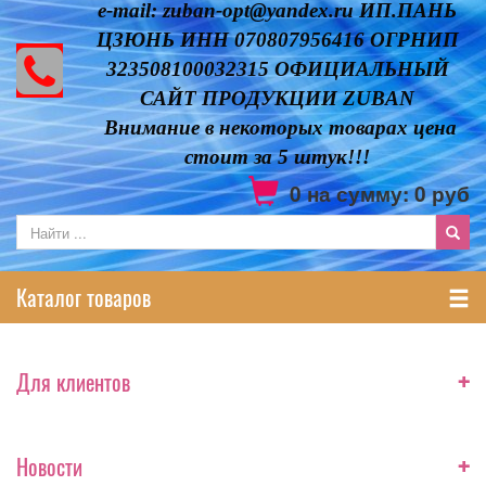
e-mail: zuban-opt@yandex.ru ИП.ПАНЬ
ЦЗЮНЬ ИНН 070807956416 ОГРНИП
323508100032315 ОФИЦИАЛЬНЫЙ
САЙТ ПРОДУКЦИИ ZUBAN
Внимание в некоторых товарах цена
стоит за 5 штук!!!
0
на сумму:
0
руб
Каталог товаров
+
Для клиентов
+
Новости