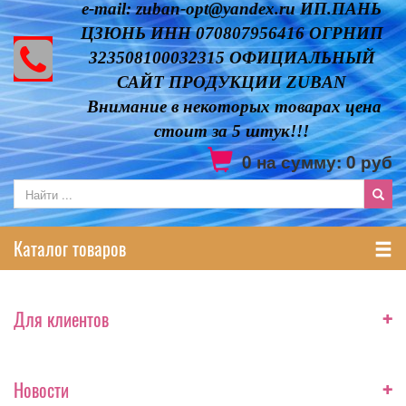
e-mail: zuban-opt@yandex.ru ИП.ПАНЬ
ЦЗЮНЬ ИНН 070807956416 ОГРНИП
323508100032315 ОФИЦИАЛЬНЫЙ
САЙТ ПРОДУКЦИИ ZUBAN
Внимание в некоторых товарах цена
стоит за 5 штук!!!
0
на сумму:
0
руб
Каталог товаров
+
Для клиентов
+
Новости