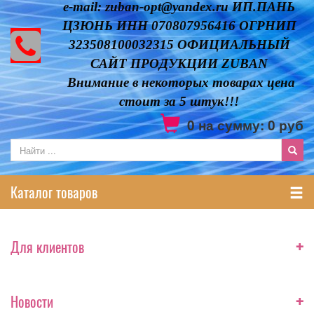
e-mail: zuban-opt@yandex.ru ИП.ПАНЬ
ЦЗЮНЬ ИНН 070807956416 ОГРНИП
323508100032315 ОФИЦИАЛЬНЫЙ
САЙТ ПРОДУКЦИИ ZUBAN
Внимание в некоторых товарах цена
стоит за 5 штук!!!
0
на сумму:
0
руб
Каталог товаров
+
Для клиентов
+
Новости