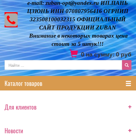
e-mail: zuban-opt@yandex.ru ИП.ПАНЬ
ЦЗЮНЬ ИНН 070807956416 ОГРНИП
323508100032315 ОФИЦИАЛЬНЫЙ
САЙТ ПРОДУКЦИИ ZUBAN
Внимание в некоторых товарах цена
стоит за 5 штук!!!
0
на сумму:
0
руб
Каталог товаров
+
Для клиентов
+
Новости