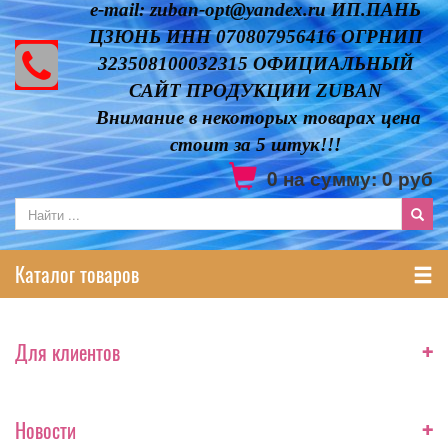
e-mail: zuban-opt@yandex.ru ИП.ПАНЬ
ЦЗЮНЬ ИНН 070807956416 ОГРНИП
323508100032315 ОФИЦИАЛЬНЫЙ
САЙТ ПРОДУКЦИИ ZUBAN
Внимание в некоторых товарах цена
стоит за 5 штук!!!
0
на сумму:
0
руб
Каталог товаров
+
Для клиентов
+
Новости