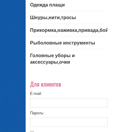
Одежда плащи
Шнуры,нити,тросы
Прикормка,наживка,привада,бойла
Рыболовные инструменты
Головные уборы и
аксессуары,очки
Для клиентов
E-mail:
Пароль: