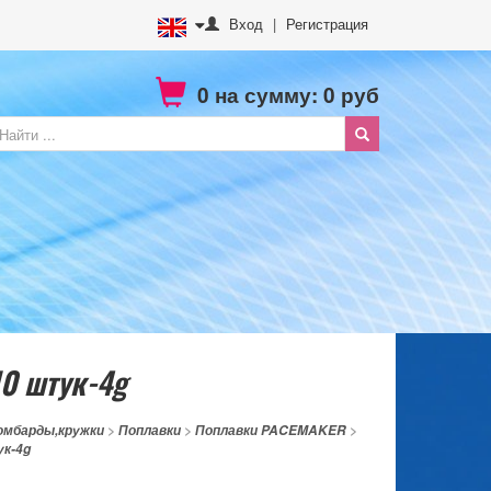
Вход
|
Регистрация
0
на сумму:
0
руб
0 штук-4g
омбарды,кружки
>
Поплавки
>
Поплавки PACEMAKER
>
к-4g