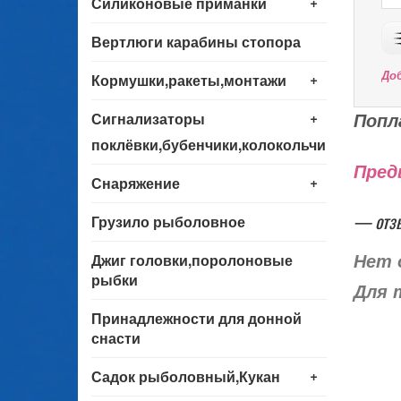
+
Силиконовые приманки
Вертлюги карабины стопора
+
До
Кормушки,ракеты,монтажи
+
Попл
Сигнализаторы
поклёвки,бубенчики,колокольчики
Пред
+
Снаряжение
— отз
Грузило рыболовное
Джиг головки,поролоновые
Нет 
рыбки
Для 
Принадлежности для донной
снасти
+
Садок рыболовный,Кукан