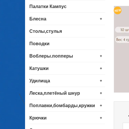
Палатки Кампус
+
Блесна
Столы,стулья
Поводки
+
Воблеры.попперы
+
Катушки
+
Удилища
+
Леска,плетёный шнур
+
Поплавки,бомбарды,кружки
+
Крючки