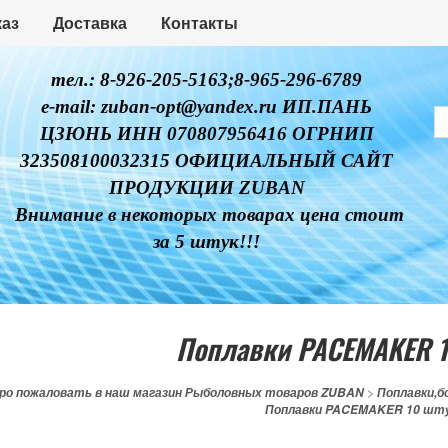
каз
Доставка
Контакты
тел.: 8-926-205-5163;8-965-296-6789
e-mail: zuban-opt@yandex.ru ИП.ПАНЬ
ЦЗЮНЬ ИНН 070807956416 ОГРНИП
323508100032315 ОФИЦИАЛЬНЫЙ САЙТ
ПРОДУКЦИИ ZUBAN
Внимание в некоторых товарах цена стоит
за 5 штук!!!
Поплавки PACEMAKER 1
ро пожаловать в наш магазин Рыболовных товаров ZUBAN
>
Поплавки,б
Поплавки PACEMAKER 10 шту