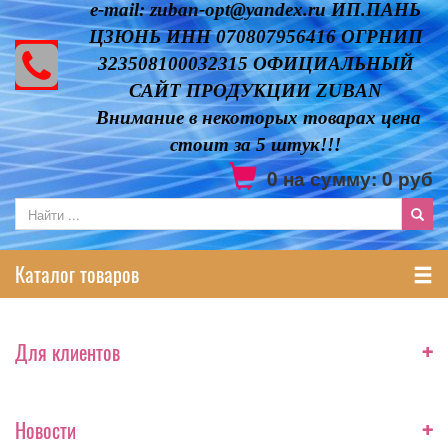
e-mail: zuban-opt@yandex.ru ИП.ПАНЬ
ЦЗЮНЬ ИНН 070807956416 ОГРНИП
323508100032315 ОФИЦИАЛЬНЫЙ
САЙТ ПРОДУКЦИИ ZUBAN
Внимание в некоторых товарах цена
стоит за 5 штук!!!
0
на сумму:
0
руб
Каталог товаров
+
Для клиентов
+
Новости