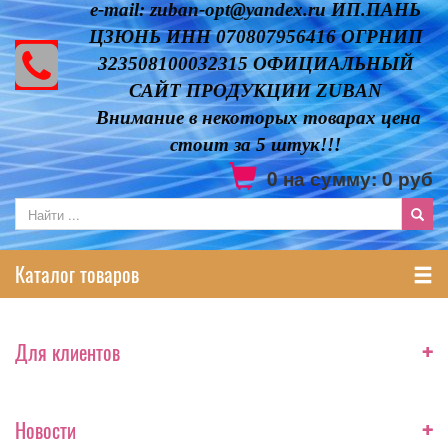
e-mail: zuban-opt@yandex.ru ИП.ПАНЬ
ЦЗЮНЬ ИНН 070807956416 ОГРНИП
323508100032315 ОФИЦИАЛЬНЫЙ
САЙТ ПРОДУКЦИИ ZUBAN
Внимание в некоторых товарах цена
стоит за 5 штук!!!
0
на сумму:
0
руб
Каталог товаров
+
Для клиентов
+
Новости