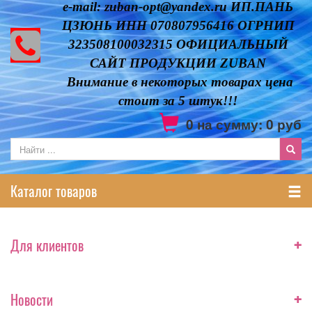
e-mail: zuban-opt@yandex.ru ИП.ПАНЬ
ЦЗЮНЬ ИНН 070807956416 ОГРНИП
323508100032315 ОФИЦИАЛЬНЫЙ
САЙТ ПРОДУКЦИИ ZUBAN
Внимание в некоторых товарах цена
стоит за 5 штук!!!
0
на сумму:
0
руб
Каталог товаров
+
Для клиентов
+
Новости