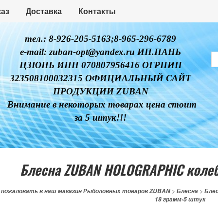
каз
Доставка
Контакты
тел.: 8-926-205-5163;8-965-296-6789
e-mail: zuban-opt@yandex.ru ИП.ПАНЬ
ЦЗЮНЬ ИНН 070807956416 ОГРНИП
323508100032315 ОФИЦИАЛЬНЫЙ САЙТ
ПРОДУКЦИИ ZUBAN
Внимание в некоторых товарах цена стоит
за 5 штук!!!
Блесна ZUBAN HOLOGRAPHIC колеб
 пожаловать в наш магазин Рыболовных товаров ZUBAN
>
Блесна
>
Блес
18 грамм-5 штук