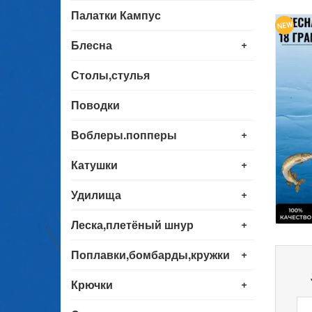
Палатки Кампус
+
Блесна
Столы,стулья
Поводки
+
Воблеры.попперы
+
Катушки
+
Удилища
+
Леска,плетёный шнур
+
Поплавки,бомбарды,кружки
+
Крючки