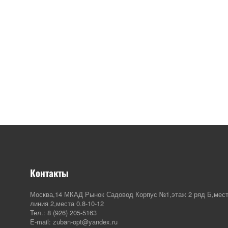
Контакты
Москва,14 МКАД Рынок Садовод Корпус №1,этаж 2 ряд Б,мест
линия 2,места 0.8-10-12
Тел.: 8 (926) 205-5163
E-mail: zuban-opt@yandex.ru