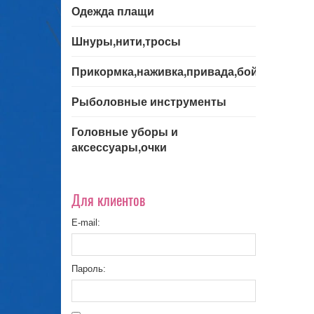
Одежда плащи
Шнуры,нити,тросы
Прикормка,наживка,привада,бойла
Рыболовные инструменты
Головные уборы и
аксессуары,очки
Для клиентов
E-mail:
Пароль: