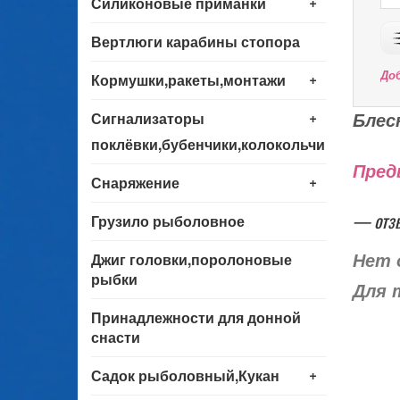
+
Силиконовые приманки
Вертлюги карабины стопора
+
До
Кормушки,ракеты,монтажи
+
Блес
Сигнализаторы
поклёвки,бубенчики,колокольчики
Пред
+
Снаряжение
— отз
Грузило рыболовное
Джиг головки,поролоновые
Нет 
рыбки
Для 
Принадлежности для донной
снасти
+
Садок рыболовный,Кукан