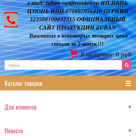
e-mail: zuban-opt@yandex.ru ИП.ПАНЬ
ЦЗЮНЬ ИНН 070807956416 ОГРНИП
323508100032315 ОФИЦИАЛЬНЫЙ
САЙТ ПРОДУКЦИИ ZUBAN
Внимание в некоторых товарах цена
стоит за 5 штук!!!
0
на сумму:
0
руб
Каталог товаров
+
Для клиентов
+
Новости